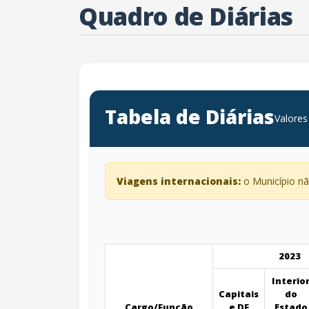
Quadro de Diárias
Tabela de Diárias
Valores
Viagens internacionais:
o Município não
2023
Interio
Capitais
do
Cargo/Função
e DF
Estado