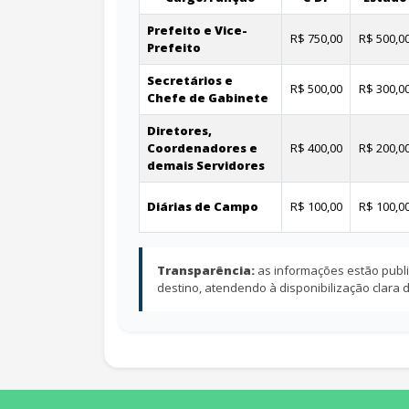
Prefeito e Vice-
R$ 750,00
R$ 500,0
Prefeito
Secretários e
R$ 500,00
R$ 300,0
Chefe de Gabinete
Diretores,
Coordenadores e
R$ 400,00
R$ 200,0
demais Servidores
Diárias de Campo
R$ 100,00
R$ 100,0
Transparência:
as informações estão publi
destino, atendendo à disponibilização clara
conteúdo