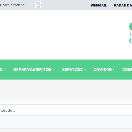
Ir para o rodapé
WEBMAIL
RADAR DA
T
ÃO
DEPARTAMENTOS
SERVIÇOS
COVID19
COM