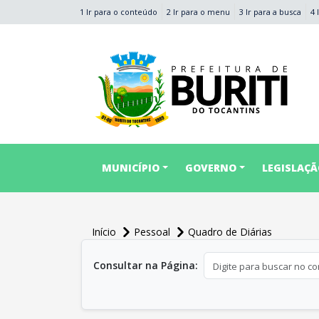
1 Ir para o conteúdo
2 Ir para o menu
3 Ir para a busca
4 
conteúdo do menu
MUNICÍPIO
GOVERNO
LEGISLAÇ
Início
Pessoal
Quadro de Diárias
conteúdo principal
Consultar na Página: