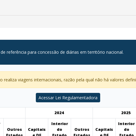
 de referência para concessão de diárias em território nacional.
 realiza viagens internacionais, razão pela qual não há valores defini
Acessar Lei Regulamentadora
2024
2025
r
Interior
Interior
Outros
Capitais
do
Outros
Capitais
do
Estados
e DF
Estado
Estados
e DF
Estado