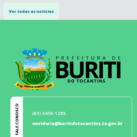
Ver todas as notícias
conteúdo
rodapé
FALE CONOSCO
(63) 3459-1285
ouvidoria@buritidotocantins.to.gov.br