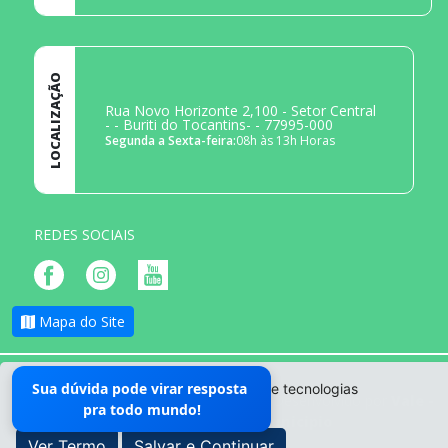
LOCALIZAÇÃO
Rua Novo Horizonte 2,100 - Setor Central
- - Buriti do Tocantins- - 77995-000
Segunda a Sexta-feira:
08h às 13h Horas
REDES SOCIAIS
Mapa do Site
Sua dúvida pode virar resposta
O site da Prefeitura não utiliza cookies e tecnologias
- Todos os direitos reservados ©
|
Desenvolvido por
Vale -
pra todo mundo!
semelhantes.
Soluções para seu Municipio
Ver Termo
Salvar e Continuar