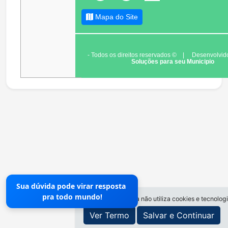
Mapa do Site
- Todos os direitos reservados ©
|
Desenvolvid
Soluções para seu Municipio
Sua dúvida pode virar resposta
pra todo mundo!
O site da Prefeitura não utiliza cookies e tecnolo
Ver Termo
Salvar e Continuar