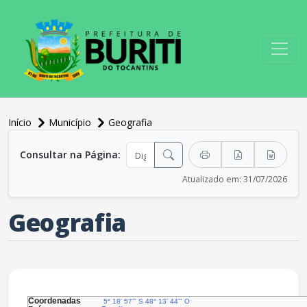
conteúdo do menu
Início
Município
Geografia
conteúdo principal
Consultar na Página:
Atualizado em: 31/07/2026
Geografia
Coordenadas
5° 18' 57'" S
48° 13' 44'" O