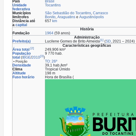
País
Brasil
Unidade
Tocantins
federativa
Municípios
São Sebastião do Tocantins
,
Carrasco
limítrofes
Bonito
,
Araguatins
e
Augustinópolis
Distância até
657
km
a
capital
História
Fundação
1964
(59 anos)
Administração
[
1
]
Prefeito(a)
Lucilene Gomes de Brito Almeida
(
SD
, 2021 – 2024)
Características geográficas
[
2
]
Área total
249,906 km²
População
9 770 hab.
[
3
]
total
(
IBGE
/
2010
)
TO: 26º
• Posição
Densidade
39,1 hab./km²
Clima
Tropical Úmido
Altitude
198 m
Fuso horário
Hora de Brasília (
c
o
n
t
e
ú
d
o
r
o
d
a
p
é